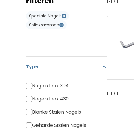
Filteren
1
-
1
/
1
Koramic Vario 18
Type W
Speciale Nagels
Monier Postel 20
Type WL
Solinkrammen
Pan Canal
Diverse Pannen
Type
Nagels Inox 304
1
-
1
/
1
Nagels Inox 430
Blanke Stalen Nagels
Geharde Stalen Nagels