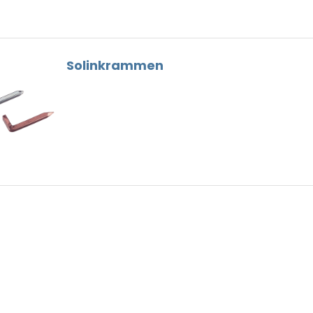
Dunne Voeg
Nokhaken
Houtskelet
Gootbeugels
Hulpstukken
Dak Gereedschap
Solinkrammen
Loodvervanger
Ventilatie
Nokschroeven