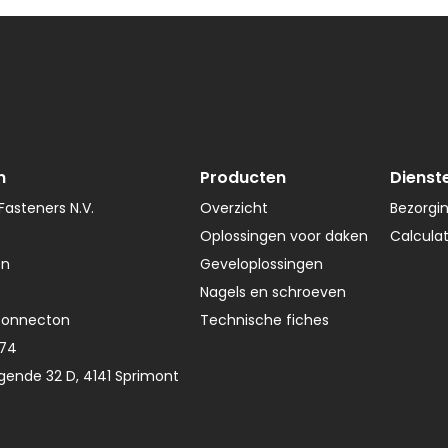
n
Producten
Dienst
asteners N.V.
Overzicht
Bezorgi
Oplossingen voor daken
Calcula
en
Geveloplossingen
Nagels en schroeven
Connecton
Technische fiches
374
gende 32 D, 4141 Sprimont