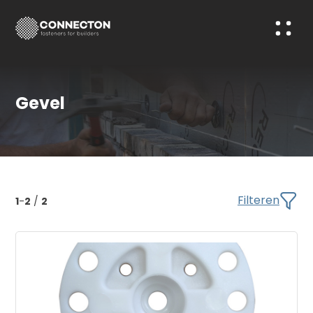
Gevel
Filteren
1
-
2
/
2