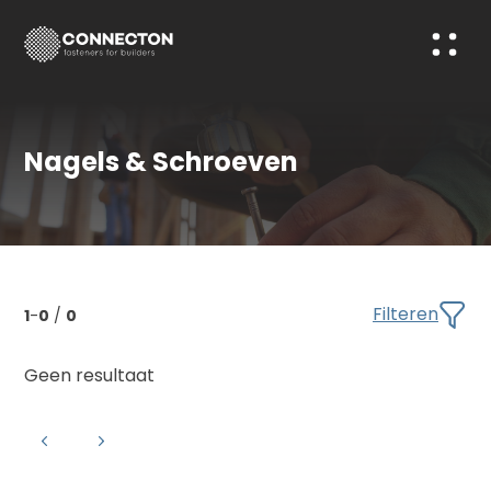
Nagels & Schroeven
Filteren
1
-
0
/
0
Geen resultaat