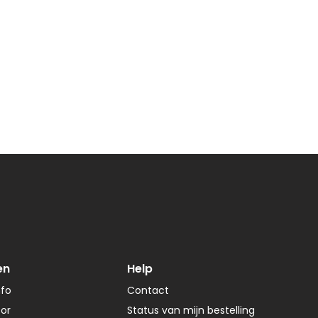
en
Help
nfo
Contact
tor
Status van mijn bestelling