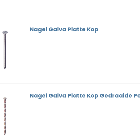
Dunne Voeg
Nokhaken
Houtskelet
Gootbeugels
Hulpstukken
Dak Gereedschap
Nagel Galva Platte Kop
Loodvervanger
Ventilatie
Nokschroeven
Nagel Galva Platte Kop Gedraaide P