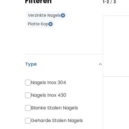
Filteren
1
-
2
/
2
Koramic Vario 18
Type W
Verzinkte Nagels
Monier Postel 20
Type WL
Platte Kop
Pan Canal
Diverse Pannen
Type
Nagels Inox 304
Nagels Inox 430
Blanke Stalen Nagels
Geharde Stalen Nagels