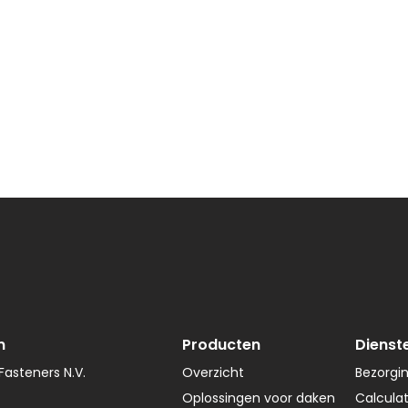
n
Producten
Dienst
asteners N.V.
Overzicht
Bezorgi
Oplossingen voor daken
Calcula