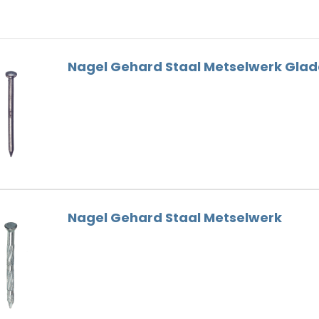
Dunne Voeg
Nokhaken
Houtskelet
Gootbeugels
Hulpstukken
Dak Gereedschap
Nagel Gehard Staal Metselwerk Gla
Loodvervanger
Ventilatie
Nokschroeven
Nagel Gehard Staal Metselwerk