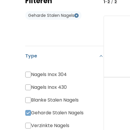
Filteren
1
-
2
/
2
Koramic Vario 18
Type W
Geharde Stalen Nagels
Monier Postel 20
Type WL
Pan Canal
Diverse Pannen
Type
Nagels Inox 304
Nagels Inox 430
Blanke Stalen Nagels
Geharde Stalen Nagels
Verzinkte Nagels