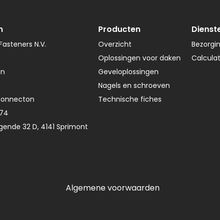
n
Producten
Dienst
asteners N.V.
Overzicht
Bezorgi
Oplossingen voor daken
Calcula
en
Geveloplossingen
Nagels en schroeven
Connecton
Technische fiches
374
gende 32 D, 4141 Sprimont
Algemene voorwaarden