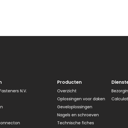
n
Producten
Dienst
asteners N.V.
Overzicht
Bezorgi
Oplossingen voor daken
Calcula
en
Geveloplossingen
Nagels en schroeven
Connecton
Technische fiches