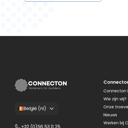
Connecto
Connecton F
Wie zijn wij?
Onze troev
België (nl)
Nieuws
Werken bij 
+32 (0)56 53 11 25