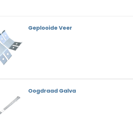
Dunne Voeg
Nokhaken
Houtskelet
Gootbeugels
Hulpstukken
Dak Gereedschap
Geplooide Veer
Loodvervanger
Ventilatie
Nokschroeven
Oogdraad Galva