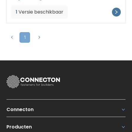
1
Versie beschikbaar
1
Connecton
Connecton Fasteners N.V.
Producten
Wie zijn wij?