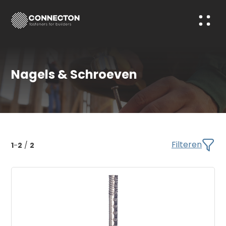
Nagels & Schroeven
Filteren
1
-
2
/
2