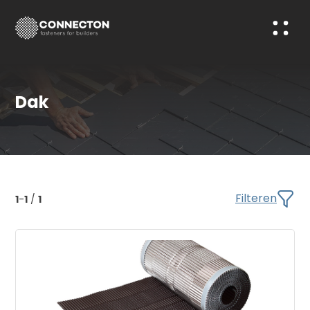
Dak
Filteren
1
-
1
/
1