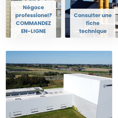
Négoce
professionel?
Consulter une
COMMANDEZ
fiche
EN-LIGNE
technique