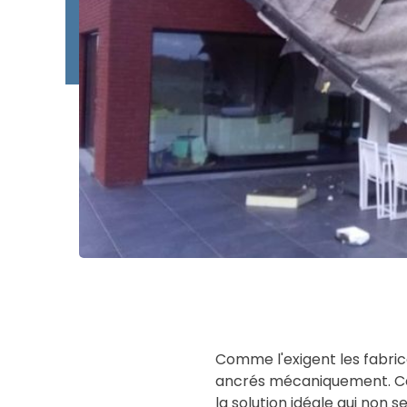
Type W
Koramic Vario 18
Type WL
Monier Postel 20
Tuile Canal
Tuiles Divers
Comme l'exigent les fabrica
ancrés mécaniquement. Cel
la solution idéale qui non 