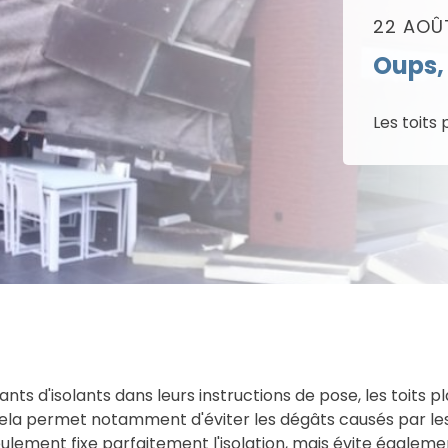
Faitières
Bois
22 AOÛ
Goutières
Oups, 
Outils Toiture
Remplaçant du Plomb
Les toits
Ventilation
Vis de faîtage
nts d'isolants dans leurs instructions de pose, les toits p
a permet notamment d'éviter les dégâts causés par les
seulement fixe parfaitement l'isolation, mais évite égalem