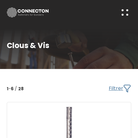
Clous & Vis
Filtrer
1
-
6
/
28